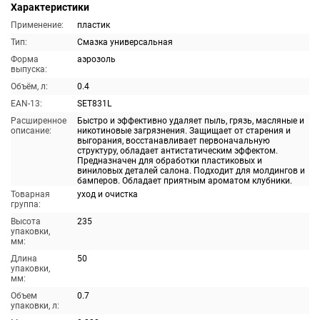
Характеристики
Применение:
пластик
Тип:
Смазка универсальная
Форма
аэрозоль
выпуска:
Объём, л:
0.4
EAN-13:
SET831L
Расширенное
Быстро и эффективно удаляет пыль, грязь, масляные и
описание:
никотиновые загрязнения. Защищает от старения и
выгорания, восстанавливает первоначальную
структуру, обладает антистатическим эффектом.
Предназначен для обработки пластиковых и
виниловых деталей салона. Подходит для молдингов и
бамперов. Обладает приятным ароматом клубники.
Товарная
уход и очистка
группа:
Высота
235
упаковки,
мм:
Длина
50
упаковки,
мм:
Объем
0.7
упаковки, л: