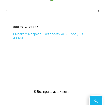
555 2013105622
555
Смазка универсальная пластика 555 аэр ДиК
Сма
400мл
40
© Все права защищены.