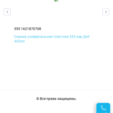
555 1621870708
555
Смазка универсальная пластика 555 аэр ДиК
Сма
400мл
40
© Все права защищены.