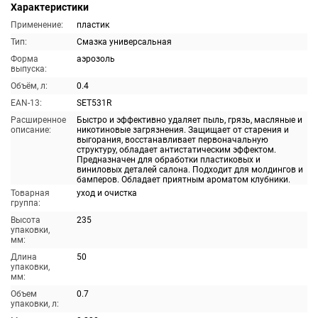
Характеристики
Применение:
пластик
Тип:
Смазка универсальная
Форма
аэрозоль
выпуска:
Объём, л:
0.4
EAN-13:
SET531R
Расширенное
Быстро и эффективно удаляет пыль, грязь, масляные и
описание:
никотиновые загрязнения. Защищает от старения и
выгорания, восстанавливает первоначальную
структуру, обладает антистатическим эффектом.
Предназначен для обработки пластиковых и
виниловых деталей салона. Подходит для молдингов и
бамперов. Обладает приятным ароматом клубники.
Товарная
уход и очистка
группа:
Высота
235
упаковки,
мм:
Длина
50
упаковки,
мм:
Объем
0.7
упаковки, л: