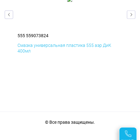
555 559073824
555
Смазка универсальная пластика 555 аэр ДиК
Сма
400мл
40
© Все права защищены.