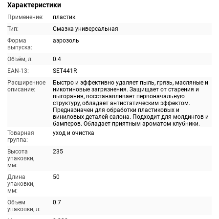
Характеристики
Применение:
пластик
Тип:
Смазка универсальная
Форма
аэрозоль
выпуска:
Объём, л:
0.4
EAN-13:
SET441R
Расширенное
Быстро и эффективно удаляет пыль, грязь, масляные и
описание:
никотиновые загрязнения. Защищает от старения и
выгорания, восстанавливает первоначальную
структуру, обладает антистатическим эффектом.
Предназначен для обработки пластиковых и
виниловых деталей салона. Подходит для молдингов и
бамперов. Обладает приятным ароматом клубники.
Товарная
уход и очистка
группа:
Высота
235
упаковки,
мм:
Длина
50
упаковки,
мм:
Объем
0.7
упаковки, л: