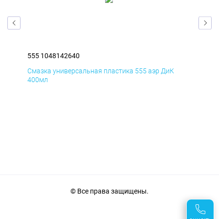
555 1048142640
555
Смазка универсальная пластика 555 аэр ДиК
Сма
400мл
40
© Все права защищены.