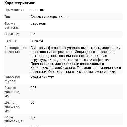
Характеристики
Применение:
пластик
Тип:
Смазка универсальная
Форма
аэрозоль
выпуска:
Объём, л:
0.4
EAN-13:
SEN624
Расширенное
Быстро и эффективно удаляет пыль, грязь, масляные и
описание:
никотиновые загрязнения. Защищает от старения и
выгорания, восстанавливает первоначальную
структуру, обладает антистатическим эффектом.
Предназначен для обработки пластиковых и
виниловых деталей салона. Подходит для молдингов и
бамперов. Обладает приятным ароматом клубники.
Товарная
уход и очистка
группа:
Высота
235
упаковки,
мм:
Длина
50
упаковки,
мм:
Объем
0.7
упаковки, л: