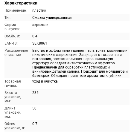
Характеристики
Применение:
пластик
Тип:
Смазка универсальная
Форма
аэрозоль
выпуска:
Объём, л:
0.4
EAN-13:
SEK8061
Расширенное
Быстро и эффективно удаляет пыль, грязь, масляные и
описание:
никотиновые загрязнения. Защищает от старения и
выгорания, восстанавливает первоначальную
структуру, обладает антистатическим эффектом.
Предназначен для обработки пластиковых и
виниловых деталей салона. Подходит для молдингов и
бамперов. Обладает приятным ароматом клубники.
Товарная
уход и очистка
группа:
Высота
235
упаковки,
мм:
Длина
50
упаковки,
мм:
Объем
0.7
упаковки, л: