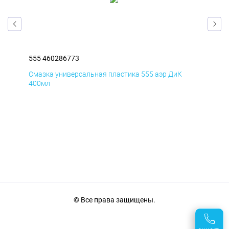
555 460286773
555
Смазка универсальная пластика 555 аэр ДиК
Сма
400мл
40
© Все права защищены.