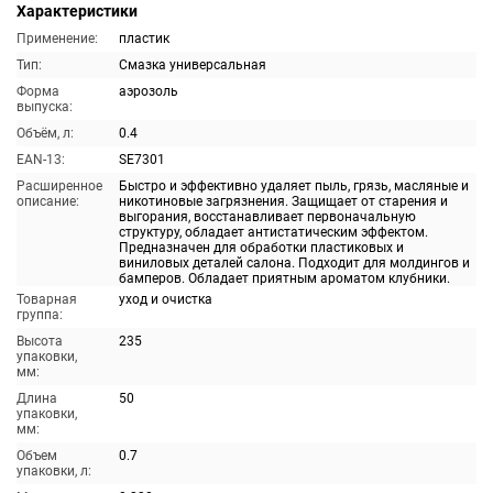
Характеристики
Применение:
пластик
Тип:
Смазка универсальная
Форма
аэрозоль
выпуска:
Объём, л:
0.4
EAN-13:
SE7301
Расширенное
Быстро и эффективно удаляет пыль, грязь, масляные и
описание:
никотиновые загрязнения. Защищает от старения и
выгорания, восстанавливает первоначальную
структуру, обладает антистатическим эффектом.
Предназначен для обработки пластиковых и
виниловых деталей салона. Подходит для молдингов и
бамперов. Обладает приятным ароматом клубники.
Товарная
уход и очистка
группа:
Высота
235
упаковки,
мм:
Длина
50
упаковки,
мм:
Объем
0.7
упаковки, л: