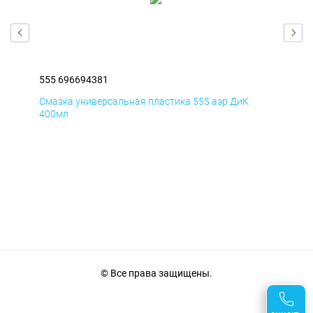
555 696694381
555
Смазка универсальная пластика 555 аэр ДиК
Сма
400мл
40
© Все права защищены.