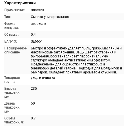
Характеристики
Применение:
пластик
Тип:
Смазка универсальная
Форма
аэрозоль
выпуска:
Объём, л:
0.4
EAN-13:
SE6651
Расширенное
Быстро и эффективно удаляет пыль, грязь, масляные и
описание:
никотиновые загрязнения. Защищает от старения и
выгорания, восстанавливает первоначальную
структуру, обладает антистатическим эффектом.
Предназначен для обработки пластиковых и
виниловых деталей салона. Подходит для молдингов и
бамперов. Обладает приятным ароматом клубники.
Товарная
уход и очистка
группа:
Высота
235
упаковки,
мм:
Длина
50
упаковки,
мм:
Объем
0.7
упаковки, л: