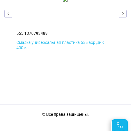
555 1370793489
555
Смазка универсальная пластика 555 аэр ДиК
Сма
400мл
40
© Все права защищены.