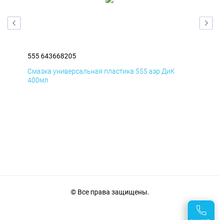
555 643668205
555
Смазка универсальная пластика 555 аэр ДиК
Сма
400мл
40
© Все права защищены.