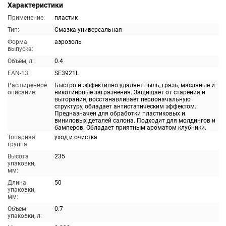
Характеристики
Применение:
пластик
Тип:
Смазка универсальная
Форма
аэрозоль
выпуска:
Объём, л:
0.4
EAN-13:
SE3921L
Расширенное
Быстро и эффективно удаляет пыль, грязь, масляные и
описание:
никотиновые загрязнения. Защищает от старения и
выгорания, восстанавливает первоначальную
структуру, обладает антистатическим эффектом.
Предназначен для обработки пластиковых и
виниловых деталей салона. Подходит для молдингов и
бамперов. Обладает приятным ароматом клубники.
Товарная
уход и очистка
группа:
Высота
235
упаковки,
мм:
Длина
50
упаковки,
мм:
Объем
0.7
упаковки, л: