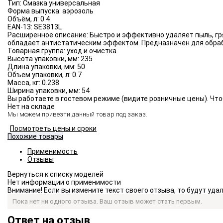
Тип:
Смазка универсальная
Форма выпуска:
аэрозоль
Объём, л:
0.4
EAN-13:
SE3813L
Расширенное описание:
Быстро и эффективно удаляет пыль, гр
обладает антистатическим эффектом. Предназначен для обраб
Товарная группа:
уход и очистка
Высота упаковки, мм:
235
Длина упаковки, мм:
50
Объем упаковки, л:
0.7
Масса, кг:
0.238
Ширина упаковки, мм:
54
Вы работаете в гостевом режиме (видите розничные цены). Что
Нет на складе
Мы можем привезти данный товар под заказ.
Посмотреть цены и сроки
Похожие товары
Применимость
Отзывы
Нет информации о применимости
Внимание! Если вы измените текст своего отзыва, то будут уд
Пока нет ни одного отзыва. Ваш отзыв может стать первым.
Ответ на отзыв