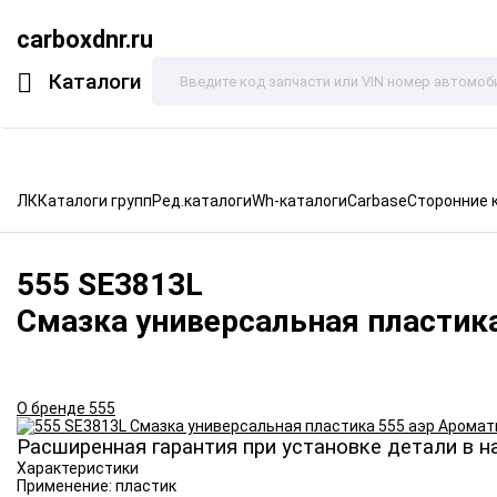
carboxdnr.ru
Каталоги
ЛК
Каталоги групп
Ред.каталоги
Wh-каталоги
Carbase
Сторонние 
555
SE3813L
Смазка универсальная пластик
О бренде 555
Расширенная гарантия при установке детали в н
Характеристики
Применение:
пластик