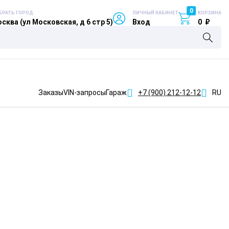
0
БРАТЬ ГОРОД
ЛИЧНЫЙ КАБИНЕТ
КОРЗИНА
сква (ул Московская, д 6 стр 5)
Вход
0
₽
Заказы
VIN-запросы
Гараж
+7 (900)
212-12-12
RU