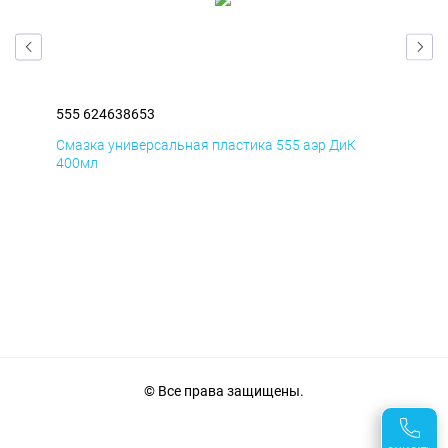
555 624638653
555
Смазка универсальная пластика 555 аэр ДиК
Сма
400мл
40
© Все права защищены.