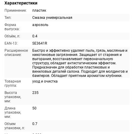
Характеристики
Применение:
пластик
Тип:
Смазка универсальная
Форма
аэрозоль
выпуска:
Объём, л:
0.4
EAN-13:
SE3641R
Расширенное
Быстро и эффективно удаляет пыль, грязь, масляные и
описание:
никотиновые загрязнения. Защищает от старения и
выгорания, восстанавливает первоначальную
структуру, обладает антистатическим эффектом.
Предназначен для обработки пластиковых и
виниловых деталей салона. Подходит для молдингов и
бамперов. Обладает приятным ароматом клубники.
Товарная
уход и очистка
группа:
Высота
235
упаковки,
мм:
Длина
50
упаковки,
мм:
Объем
0.7
упаковки, л: