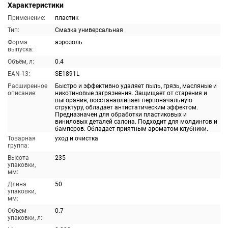
Характеристики
Применение:
пластик
Тип:
Смазка универсальная
Форма
аэрозоль
выпуска:
Объём, л:
0.4
EAN-13:
SE1891L
Расширенное
Быстро и эффективно удаляет пыль, грязь, масляные и
описание:
никотиновые загрязнения. Защищает от старения и
выгорания, восстанавливает первоначальную
структуру, обладает антистатическим эффектом.
Предназначен для обработки пластиковых и
виниловых деталей салона. Подходит для молдингов и
бамперов. Обладает приятным ароматом клубники.
Товарная
уход и очистка
группа:
Высота
235
упаковки,
мм:
Длина
50
упаковки,
мм:
Объем
0.7
упаковки, л: