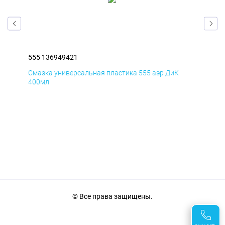
555 136949421
555
Смазка универсальная пластика 555 аэр ДиК
Сма
400мл
40
© Все права защищены.