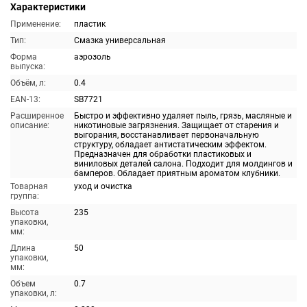
Характеристики
Применение:
пластик
Тип:
Смазка универсальная
Форма
аэрозоль
выпуска:
Объём, л:
0.4
EAN-13:
SB7721
Расширенное
Быстро и эффективно удаляет пыль, грязь, масляные и
описание:
никотиновые загрязнения. Защищает от старения и
выгорания, восстанавливает первоначальную
структуру, обладает антистатическим эффектом.
Предназначен для обработки пластиковых и
виниловых деталей салона. Подходит для молдингов и
бамперов. Обладает приятным ароматом клубники.
Товарная
уход и очистка
группа:
Высота
235
упаковки,
мм:
Длина
50
упаковки,
мм:
Объем
0.7
упаковки, л: