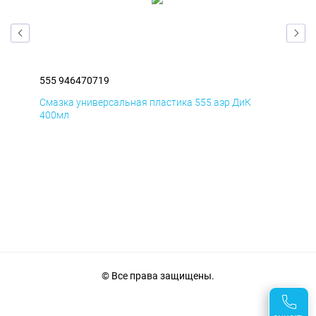
555 946470719
555
Смазка универсальная пластика 555 аэр ДиК
Сма
400мл
40
© Все права защищены.