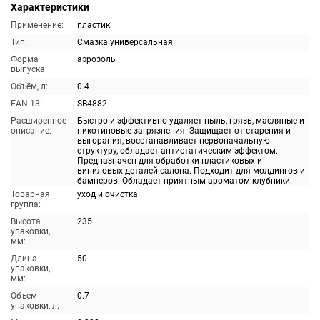
Характеристики
Применение:
пластик
Тип:
Смазка универсальная
Форма
аэрозоль
выпуска:
Объём, л:
0.4
EAN-13:
SB4882
Расширенное
Быстро и эффективно удаляет пыль, грязь, масляные и
описание:
никотиновые загрязнения. Защищает от старения и
выгорания, восстанавливает первоначальную
структуру, обладает антистатическим эффектом.
Предназначен для обработки пластиковых и
виниловых деталей салона. Подходит для молдингов и
бамперов. Обладает приятным ароматом клубники.
Товарная
уход и очистка
группа:
Высота
235
упаковки,
мм:
Длина
50
упаковки,
мм:
Объем
0.7
упаковки, л: