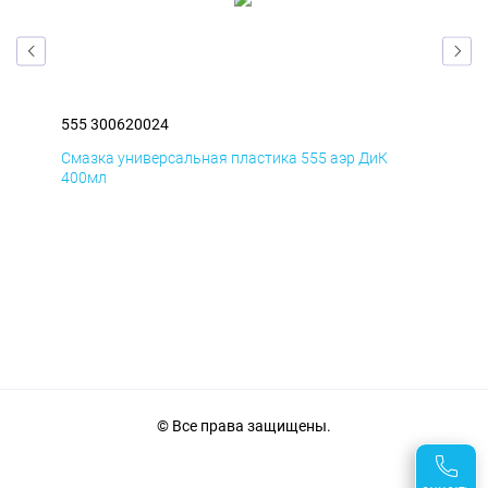
555 300620024
555
Смазка универсальная пластика 555 аэр ДиК
Сма
400мл
40
© Все права защищены.