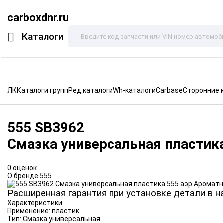
carboxdnr.ru
Каталоги
ЛК
Каталоги групп
Ред.каталоги
Wh-каталоги
Carbase
Сторонние 
555
SB3962
Смазка универсальная пластик
0 оценок
О бренде 555
Расширенная гарантия при установке детали в н
Характеристики
Применение:
пластик
Тип:
Смазка универсальная