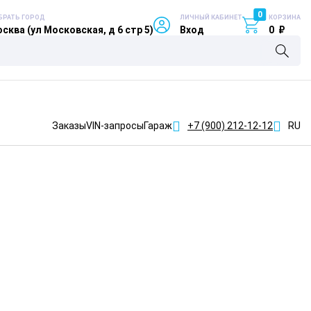
0
БРАТЬ ГОРОД
ЛИЧНЫЙ КАБИНЕТ
КОРЗИНА
сква (ул Московская, д 6 стр 5)
Вход
0
₽
Заказы
VIN-запросы
Гараж
+7 (900)
212-12-12
RU