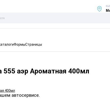
ВЫ
Мо
каталоги
Формы
Страницы
а 555 аэр Ароматная 400мл
ашем автосервисе.