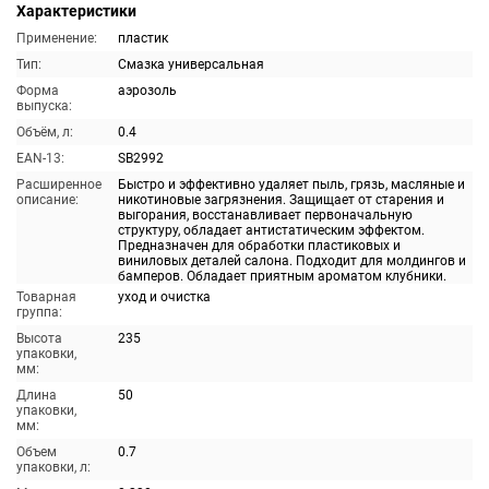
Характеристики
Применение:
пластик
Тип:
Смазка универсальная
Форма
аэрозоль
выпуска:
Объём, л:
0.4
EAN-13:
SB2992
Расширенное
Быстро и эффективно удаляет пыль, грязь, масляные и
описание:
никотиновые загрязнения. Защищает от старения и
выгорания, восстанавливает первоначальную
структуру, обладает антистатическим эффектом.
Предназначен для обработки пластиковых и
виниловых деталей салона. Подходит для молдингов и
бамперов. Обладает приятным ароматом клубники.
Товарная
уход и очистка
группа:
Высота
235
упаковки,
мм:
Длина
50
упаковки,
мм:
Объем
0.7
упаковки, л: