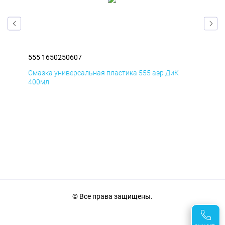
555 1650250607
555
Смазка универсальная пластика 555 аэр ДиК
Сма
400мл
40
© Все права защищены.