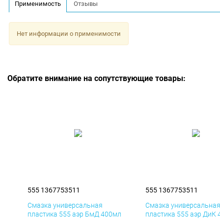
Применимость
Отзывы
Нет информации о применимости
Обратите внимание на сопутствующие товары:
555 1367753511
555 1367753511
Смазка универсальная
Смазка универсальна
пластика 555 аэр БмД 400мл
пластика 555 аэр ДиК