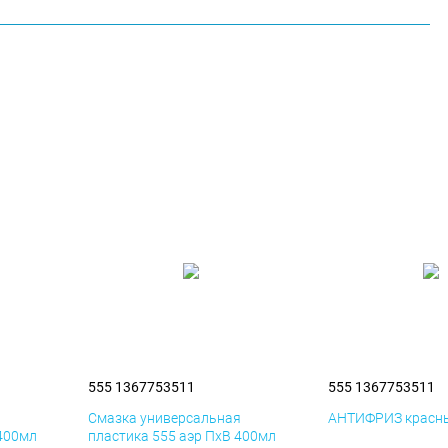
555 1367753511
555 1367753511
я
Смазка универсальная
АНТИФРИЗ красны
 400мл
пластика 555 аэр ПхВ 400мл