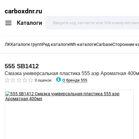
carboxdnr.ru
Каталоги
ЛК
Каталоги групп
Ред.каталоги
Wh-каталоги
Carbase
Сторонние к
555
SB1412
Смазка универсальная пластика 555 аэр Ароматная 400
О бренде 555
0 оценок