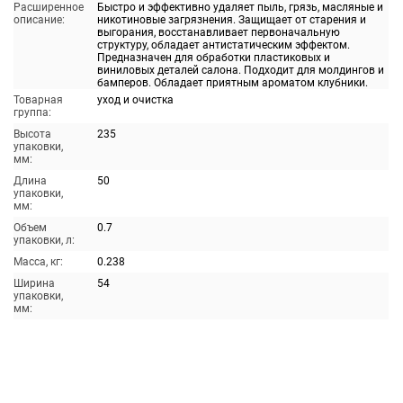
Расширенное
Быстро и эффективно удаляет пыль, грязь, масляные и
описание:
никотиновые загрязнения. Защищает от старения и
выгорания, восстанавливает первоначальную
структуру, обладает антистатическим эффектом.
Предназначен для обработки пластиковых и
виниловых деталей салона. Подходит для молдингов и
бамперов. Обладает приятным ароматом клубники.
Товарная
уход и очистка
группа:
Высота
235
упаковки,
мм:
Длина
50
упаковки,
мм:
Объем
0.7
упаковки, л:
Масса, кг:
0.238
Ширина
54
упаковки,
мм: