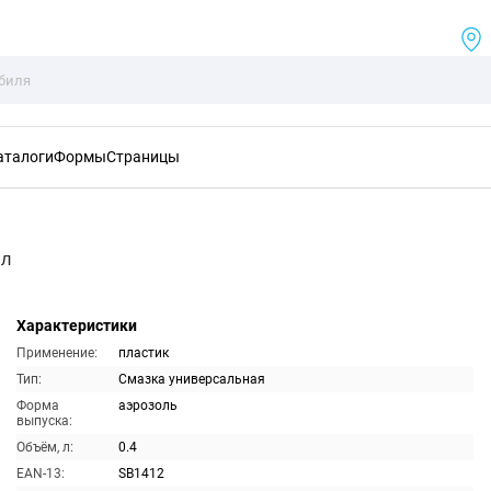
аталоги
Формы
Страницы
мл
Характеристики
Применение:
пластик
Тип:
Смазка универсальная
Форма
аэрозоль
выпуска:
Объём, л:
0.4
EAN-13:
SB1412