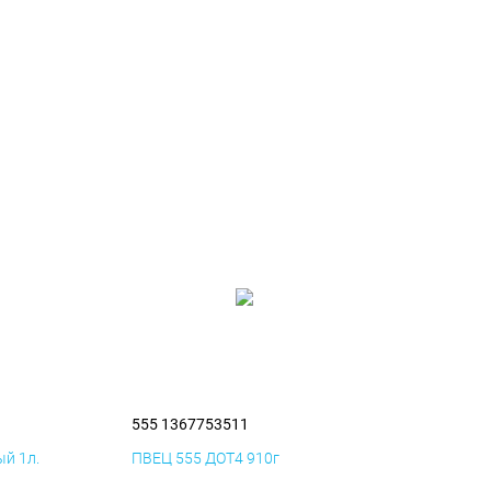
555 1367753511
й 1л.
ПВЕЦ 555 ДОТ4 910г