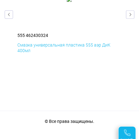
555 462430324
555
Смазка универсальная пластика 555 аэр ДиК
Сма
400мл
40
© Все права защищены.