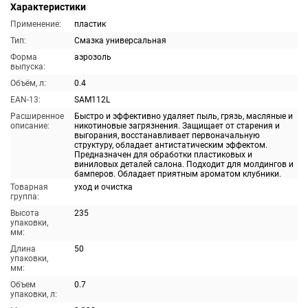
Характеристики
Применение:
пластик
Тип:
Смазка универсальная
Форма
аэрозоль
выпуска:
Объём, л:
0.4
EAN-13:
SAM112L
Расширенное
Быстро и эффективно удаляет пыль, грязь, масляные и
описание:
никотиновые загрязнения. Защищает от старения и
выгорания, восстанавливает первоначальную
структуру, обладает антистатическим эффектом.
Предназначен для обработки пластиковых и
виниловых деталей салона. Подходит для молдингов и
бамперов. Обладает приятным ароматом клубники.
Товарная
уход и очистка
группа:
Высота
235
упаковки,
мм:
Длина
50
упаковки,
мм:
Объем
0.7
упаковки, л: