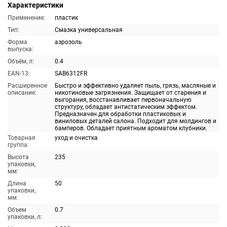
Характеристики
Применение:
пластик
Тип:
Смазка универсальная
Форма
аэрозоль
выпуска:
Объём, л:
0.4
EAN-13:
SAB6312FR
Расширенное
Быстро и эффективно удаляет пыль, грязь, масляные и
описание:
никотиновые загрязнения. Защищает от старения и
выгорания, восстанавливает первоначальную
структуру, обладает антистатическим эффектом.
Предназначен для обработки пластиковых и
виниловых деталей салона. Подходит для молдингов и
бамперов. Обладает приятным ароматом клубники.
Товарная
уход и очистка
группа:
Высота
235
упаковки,
мм:
Длина
50
упаковки,
мм:
Объем
0.7
упаковки, л: