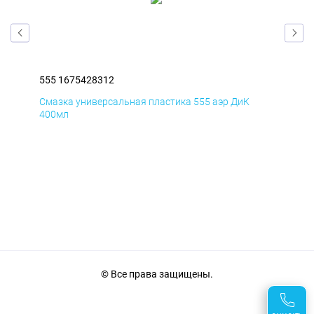
555 1675428312
555
Смазка универсальная пластика 555 аэр ДиК
Сма
400мл
40
© Все права защищены.