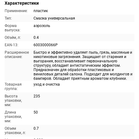
Характеристики
Применение:
пластик
Тип:
Смазка универсальная
Форма
аэрозоль
выпуска:
Объём, л:
0.4
EAN-13:
6003000066P
Расширенное
Быстро и эффективно удаляет пыль, грязь, масляные и
описание:
никотиновые загрязнения. Защищает от старения и
выгорания, восстанавливает первоначальную
структуру, обладает антистатическим эффектом.
Предназначен для обработки пластиковых и
виниловых деталей салона. Подходит для молдингов и
бамперов. Обладает приятным ароматом клубники.
Товарная
уход и очистка
группа:
Высота
235
упаковки,
мм:
Длина
50
упаковки,
мм:
Объем
0.7
упаковки, л: