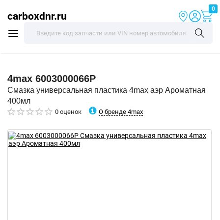
0
carboxdnr.ru
4max
6003000066P
Смазка универсальная пластика 4max аэр Ароматная
400мл
О бренде 4max
0 оценок