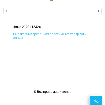
4max 2100412326
4ma
Д
Смазка универсальная пластика 4max аэр ДиК
Сма
400мл
40
© Все права защищены.