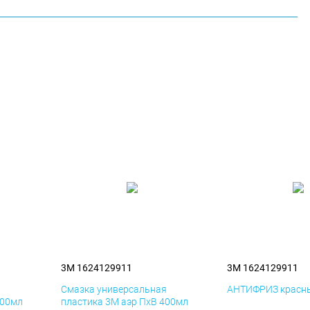
3M 1624129911
3M 1624129911
я
Смазка универсальная
АНТИФРИЗ красны
400мл
пластика 3M аэр ПхВ 400мл