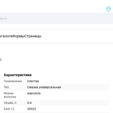
аталоги
Формы
Страницы
л
Характеристики
Применение:
пластик
Тип:
Смазка универсальная
Форма
аэрозоль
выпуска:
Объём, л:
0.4
EAN-13:
30322