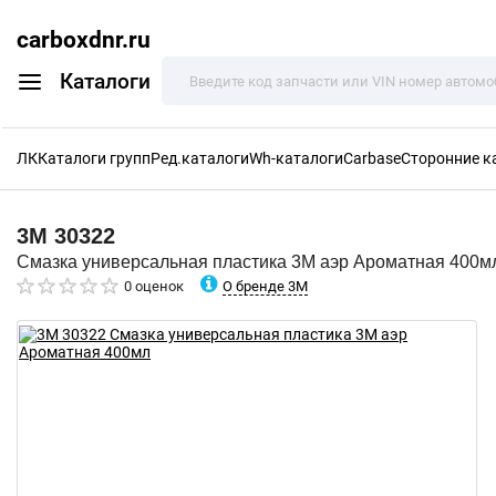
carboxdnr.ru
Каталоги
ЛК
Каталоги групп
Ред.каталоги
Wh-каталоги
Carbase
Сторонние к
3M
30322
Смазка универсальная пластика 3M аэр Ароматная 400м
О бренде 3M
0 оценок