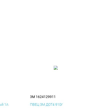
3M 1624129911
й 1л.
ПВЕЦ 3M ДОТ4 910г