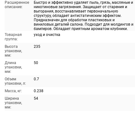
Расширенное
Быстро и эффективно удаляет пыль, грязь, масляные и
описание:
никотиновые загрязнения. Защищает от старения и
выгорания, восстанавливает первоначальную
структуру, обладает антистатическим эффектом.
Предназначен для обработки пластиковых и
виниловых деталей салона. Подходит для молдингов и
бамперов. Обладает приятным ароматом клубники.
Товарная
уход и очистка
группа:
Высота
235
упаковки,
мм:
Длина
50
упаковки,
мм:
Объем
0.7
упаковки, л:
Масса, кг:
0.238
Ширина
54
упаковки,
мм: