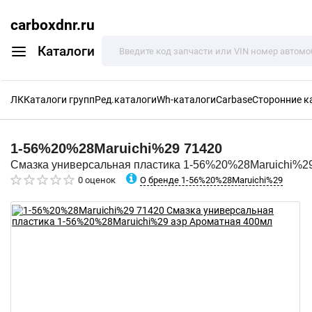
carboxdnr.ru
Каталоги
ЛК
Каталоги групп
Ред.каталоги
Wh-каталоги
Carbase
Сторонние к
1-56%20%28Maruichi%29
71420
Смазка универсальная пластика 1-56%20%28Maruichi%2
О бренде 1-56%20%28Maruichi%29
0 оценок