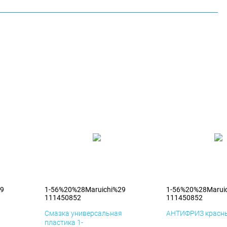
29
1-56%20%28Maruichi%29
1-56%20%28Marui
111450852
111450852
я
Смазка универсальная
АНТИФРИЗ красны
пластика 1-