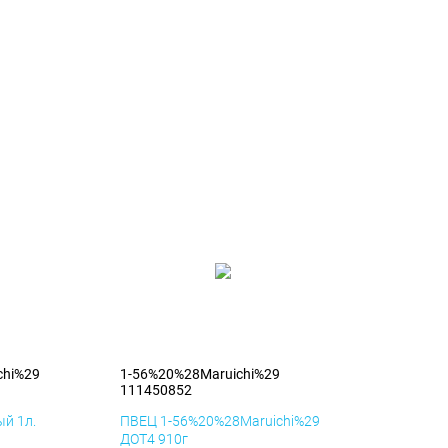
chi%29
1-56%20%28Maruichi%29
111450852
й 1л.
ПВЕЦ 1-56%20%28Maruichi%29
ДОТ4 910г