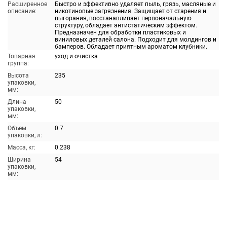
Расширенное
Быстро и эффективно удаляет пыль, грязь, масляные и
описание:
никотиновые загрязнения. Защищает от старения и
выгорания, восстанавливает первоначальную
структуру, обладает антистатическим эффектом.
Предназначен для обработки пластиковых и
виниловых деталей салона. Подходит для молдингов и
бамперов. Обладает приятным ароматом клубники.
Товарная
уход и очистка
группа:
Высота
235
упаковки,
мм:
Длина
50
упаковки,
мм:
Объем
0.7
упаковки, л:
Масса, кг:
0.238
Ширина
54
упаковки,
мм: