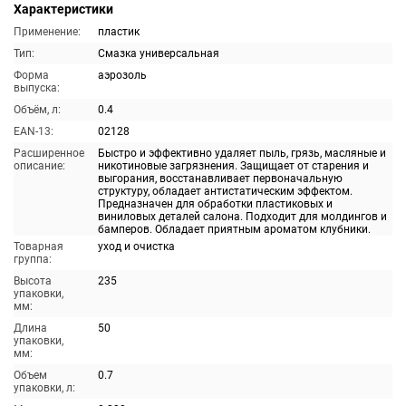
Характеристики
Применение:
пластик
Тип:
Смазка универсальная
Форма
аэрозоль
выпуска:
Объём, л:
0.4
EAN-13:
02128
Расширенное
Быстро и эффективно удаляет пыль, грязь, масляные и
описание:
никотиновые загрязнения. Защищает от старения и
выгорания, восстанавливает первоначальную
структуру, обладает антистатическим эффектом.
Предназначен для обработки пластиковых и
виниловых деталей салона. Подходит для молдингов и
бамперов. Обладает приятным ароматом клубники.
Товарная
уход и очистка
группа:
Высота
235
упаковки,
мм:
Длина
50
упаковки,
мм:
Объем
0.7
упаковки, л: