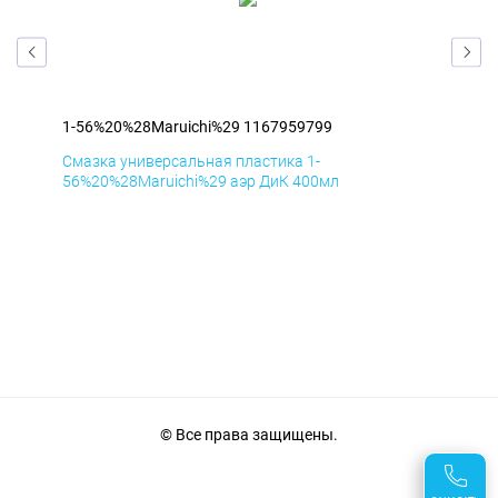
1-56%20%28Maruichi%29 1167959799
1-5
Смазка универсальная пластика 1-
Сма
56%20%28Maruichi%29 аэр ДиК 400мл
56%
© Все права защищены.