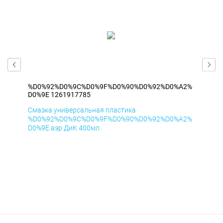
A2%
%D0%92%D0%9C%D0%9F%D0%90%D0%92%D0%A2%
%D
D0%9E 1261917785
D0%
Смазка универсальная пластика
Сма
A2%
%D0%92%D0%9C%D0%9F%D0%90%D0%92%D0%A2%
%D
D0%9E аэр ДиК 400мл
D0%